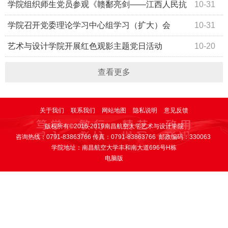
学院组织师生党员参观《赣鄱亮剑——江西人民抗
10-31
战史迹展》
学院召开党委理论学习中心组学习（扩大）会
10-31
艺术与设计学院开展红色观影主题党日活动
10-20
查看更多
关于我们
联系我们
网站地图
隐私说明
意见反馈
版权所有©2016-2019南昌航空大学艺术与设计学院
咨询热线：0791-83863766 传真：0791-83863766 邮政编码：330063
学院地址：南昌航空大学丰和南大道696号H栋
电脑版