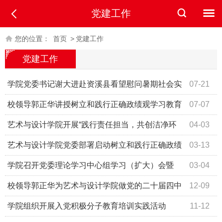
党建工作
您的位置：
首页
>
党建工作
党建工作
学院党委书记谢大进赴资溪县看望慰问暑期社会实
07-21
践队
校领导郭正华讲授树立和践行正确政绩观学习教育
07-07
专题党课
艺术与设计学院开展“践行责任担当，共创洁净环
04-03
境”志愿清扫服务活动
艺术与设计学院党委部署启动树立和践行正确政绩
03-13
观学习教育
学院召开党委理论学习中心组学习（扩大）会暨
03-04
2025年度民主生活会会前学习研讨会
校领导郭正华为艺术与设计学院做党的二十届四中
12-09
全会精神宣讲
学院组织开展入党积极分子教育培训实践活动
11-12