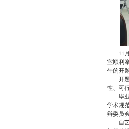
1
室顺利
午的
开
开
性、可
毕
学术规
辩委员
自