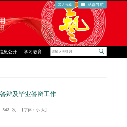
站群导航
加入收藏
信息公开
学习教育
题答辩及毕业答辩工作‌
：
343
次
【字体：
小
大
】