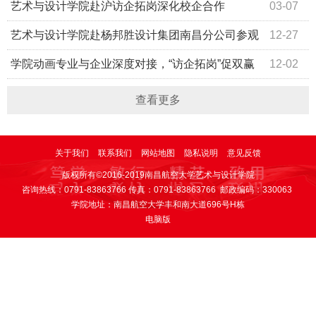
访交流
艺术与设计学院赴沪访企拓岗深化校企合作
03-07
艺术与设计学院赴杨邦胜设计集团南昌分公司参观
12-27
学习
学院动画专业与企业深度对接，“访企拓岗”促双赢
12-02
查看更多
关于我们
联系我们
网站地图
隐私说明
意见反馈
版权所有©2016-2019南昌航空大学艺术与设计学院
咨询热线：0791-83863766 传真：0791-83863766 邮政编码：330063
学院地址：南昌航空大学丰和南大道696号H栋
电脑版