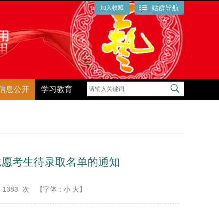
站群导航
加入收藏
信息公开
学习教育
一志愿考生待录取名单的通知
1383
次
【字体：
小
大
】