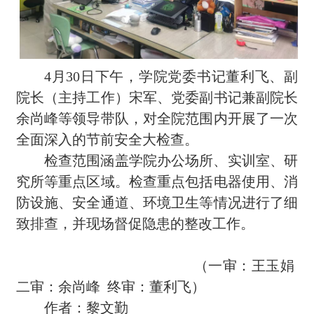
4月30日下午，学院党委书记
董利飞
、
副
院长
（
主持工作
）
宋军
、党委副书记
兼副院长
余尚峰
等领导带队，对全院范围内开展了一次
全面深入的节前安全大检查
。
检查范围涵盖学院办公场所、
实训
室、
研
究所
等重点区域
。
检查重点包括电器使用、消
防设施、安全通道
、
环境卫生等情况进行了细
致排查，并现场督促隐患的整改工作。
（一审：王玉娟
二审：余尚峰 终审：董利飞）
作者：黎文勤