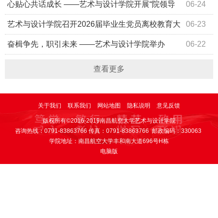
心贴心共话成长 ——艺术与设计学院开展“院领导
06-24
面对面・共话成长”学生座谈会
艺术与设计学院召开2026届毕业生党员离校教育大
06-23
会
奋楫争先，职引未来 ——艺术与设计学院举办
06-22
2023级本科生就业动员会
查看更多
关于我们
联系我们
网站地图
隐私说明
意见反馈
版权所有©2016-2019南昌航空大学艺术与设计学院
咨询热线：0791-83863766 传真：0791-83863766 邮政编码：330063
学院地址：南昌航空大学丰和南大道696号H栋
电脑版