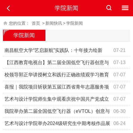
学院新闻
您的位置：
首页
>
新闻快讯
>
学院新闻
学院新闻
南昌航空大学“艺启新航”实践队：十年接力绘新
07-21
景，专业赋能促振兴
【江西教育电视台】第二届全国低空飞行器创意与
07-13
服务设计论坛在昌举行
校领导郭正华讲授树立和践行正确政绩观学习教育
07-07
专题党课
喜报｜我院项目斩获第五届江西省青年志愿服务项
07-07
目大赛省级银奖！
艺术与设计学院师生集中观看庆祝中国共产党成立
07-07
105周年大会直播
我院举办第二届全国低空飞行器（eVTOL）创意与
06-30
服务设计论坛
艺术与设计学院举办2024级研究生中期考核作品展
06-24