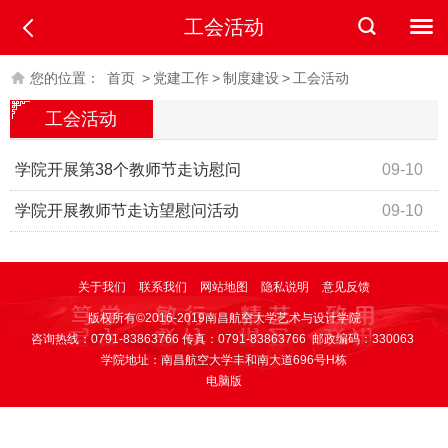
工会活动
您的位置：
首页
>
党建工作
>
制度建设
>
工会活动
工会活动
学院开展第38个教师节走访慰问
09-10
学院开展教师节走访望慰问活动
09-10
关于我们
联系我们
网站地图
隐私说明
意见反馈
版权所有©2016-2019南昌航空大学艺术与设计学院
咨询热线：0791-83863766 传真：0791-83863766 邮政编码：330063
学院地址：南昌航空大学丰和南大道696号H栋
电脑版